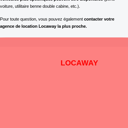
voiture, utilitaire benne double cabine, etc.).
Pour toute question, vous pouvez également
contacter votre
agence de location Locaway la plus proche.
Pourquoi choisir
LOCAWAY
?
DISPONIBILITÉ
: Pré-réservation en ligne 24h sur 24h et 7
jours sur 7
PROXIMITÉ
: Pour répondre à tous vos besoins n’importe où,
nous sommes
présent à Toulouse (2 agences), Bordeaux (2
agences) et Montpellier.
SAVOIR FAIRE
: A vos côtés depuis plus de 40 ans !