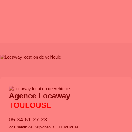
CHOIX
: Une vaste gamme de véhicules récents et adaptés à
chacun de
vos besoins !
TARIF
: Transparence et garantie des meilleurs prix
Agence Locaway
TOULOUSE
05 34 61 27 23
22 Chemin de Perpignan 31100 Toulouse