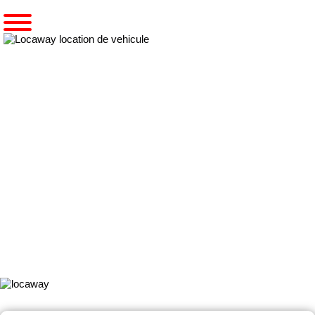
Accueil
Pré-réserver un utilitaire
Notre gamme MERCEDES SPRINTER 10M3 4x4
MERCEDES SPRINTER 10M3
4X4
Ce
véhicule utilitaire léger
est utilisé principalement pour le
transport
de
marchandises
et est également adapté pour les
déménagements
.
De plus il permet l'
accession aux zones difficiles
avec ses
quatre
roues motrices et sa garde au sol surélevée.