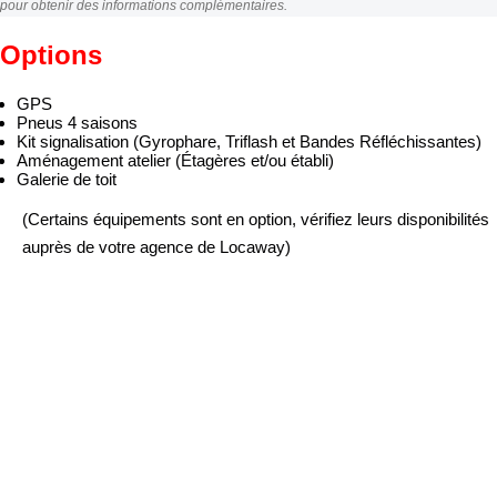
pour obtenir des informations complémentaires.
Options
GPS
Pneus 4 saisons
Kit signalisation (Gyrophare, Triflash et Bandes Réfléchissantes)
Aménagement atelier (Étagères et/ou établi)
Galerie de toit
(Certains équipements sont en option, vérifiez leurs disponibilités
auprès de votre agence de Locaway)
Vous avez des questions ?
CONTACTEZ-NOUS !
Locaway met en place des offres de location adaptées à vos
souhaits. Un besoin ponctuel ? Un nouveau marché ? Locaway vous