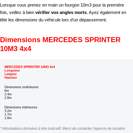
Lorsque vous prenez en main un fourgon 10m3 pour la première
fois, veillez à bien
vérifier vos angles morts
. Ayez également en
tête les dimensions du véhicule lors d’un dépassement.
Dimensions MERCEDES SPRINTER
10M3 4x4
MERCEDES SPRINTER 10M3 4x4
Longueur
Largeur
Hauteur
Dimensions extérieures
6m
2.4m
2.8m
Dimensions intérieures
3.2m
1.7m
1.8m
* Informations données à titre indicatif. Merci de contacter l'agence de location