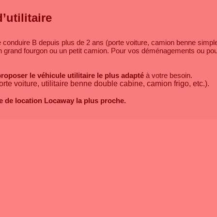
utilitaire
de conduire B depuis plus de 2 ans (porte voiture, camion benne simple 
n grand fourgon ou un petit camion. Pour vos déménagements ou pou
roposer le véhicule utilitaire le plus adapté
à votre besoin.
rte voiture, utilitaire benne double cabine, camion frigo, etc.).
e de location Locaway la plus proche.
s sur 7
, nous sommes
présent à Toulouse (2 agences), Bordeaux (2 agenc