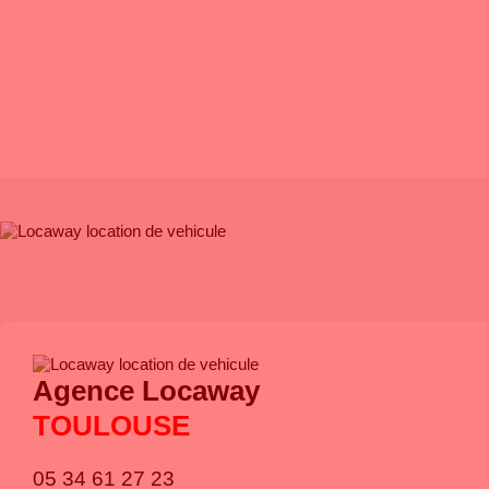
SAVOIR FAIRE
: A vos côtés depuis plus de 40 ans !
CHOIX
: Une vaste gamme de véhicules récents et adaptés à 
TARIF
: Transparence et garantie des meilleurs prix
Agence Locaway
TOULOUSE
05 34 61 27 23