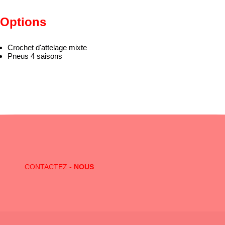
Options
Crochet d'attelage mixte
Pneus 4 saisons
Vous avez des questions ?
CONTACT
Locaway met en place des offres de location adaptées à vos souhait
CONTACTEZ
- NOUS