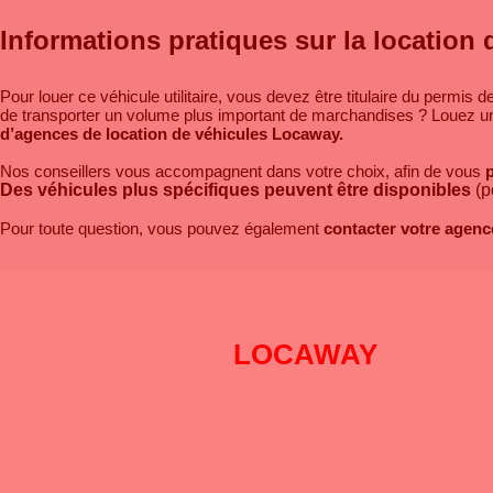
Informations pratiques sur la location d’
Pour louer ce véhicule utilitaire, vous devez être titulaire du permis 
de transporter un volume plus important de marchandises ? Louez u
d’agences de location de véhicules Locaway.
Nos conseillers vous accompagnent dans votre choix, afin de vous
p
Des véhicules
plus spécifiques peuvent être disponibles
(po
Pour toute question, vous pouvez également
contacter votre agenc
Pourquoi choisir
LOCAWAY
?
DISPONIBILITÉ
: Pré-réservation en ligne 24h sur 24h et 7 jour
PROXIMITÉ
: Pour répondre à tous vos besoins n’importe où