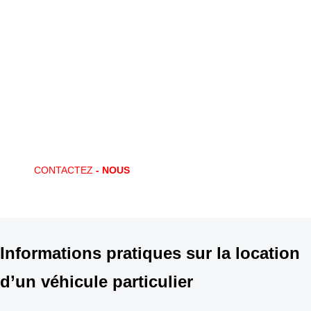
Vous avez des questions ?
CONTACTEZ-NOUS !
Locaway met en place des offres de location adaptées à vos
souhaits. Un besoin ponctuel ? Un nouveau marché ? Locaway vous
apporte la solution !
CONTACTEZ
- NOUS
Informations pratiques sur la location
d’un véhicule particulier