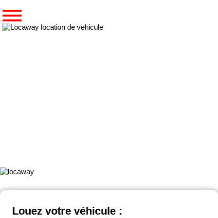
Accueil
Pré-réserver une voiture
Notre gamme MINIBUS 9 PLACES
MINIBUS 9 PLACES
Gamme de
Minibus
de dernière génération.
Que ce soit pour un déplacement professionnel ou privé LOCAWAY
vous propose sa gamme de Minibus dotée de
toute la dernière
technologie
!
Louez votre véhicule :