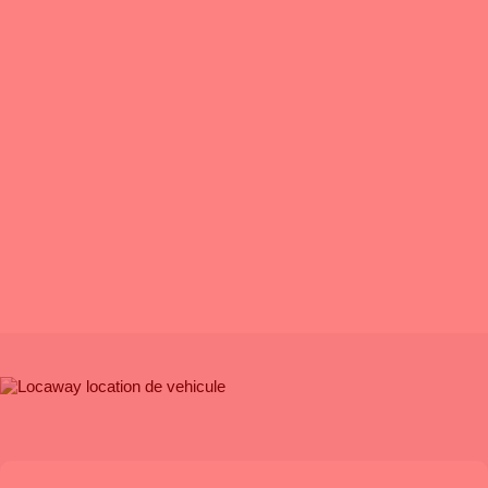
jours sur 7
PROXIMITÉ
: Pour répondre à tous vos besoins n’importe où,
nous sommes
présent à Toulouse (2 agences), Bordeaux (2
agences) et Montpellier.
SAVOIR FAIRE
: A vos côtés depuis plus de 40 ans !
CHOIX
: Une vaste gamme de véhicules récents et adaptés à
chacun de
vos besoins !
TARIF
: Transparence et garantie des meilleurs prix