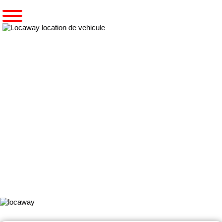
Accueil
Pré-réserver un utilitaire
Notre gamme BENNE COFFRE 3,5 T DOUBLE CABINE 6/7
PLACES
BENNE COFFRE 3,5 T DOUBLE
CABINE 6/7 PLACES
Ce
véhicule utilitaire léger
est utilisé principalement pour le
transport de marchandises et/ou de personnes sur les chantiers
de BTP.