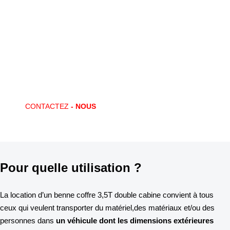
Vous avez des questions ?
CONTACTEZ-NOUS !
Locaway met en place des offres de location adaptées à vos
souhaits. Un besoin ponctuel ? Un nouveau marché ? Locaway vous
apporte la solution !
CONTACTEZ
- NOUS
Pour quelle utilisation ?
La location d’un benne coffre 3,5T double cabine convient à tous
ceux qui veulent transporter du matériel,des matériaux et/ou des
personnes dans
un véhicule dont les dimensions extérieures