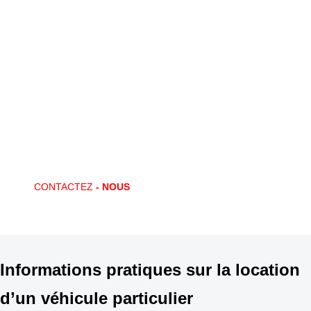
Vous avez des questions ?
CONTACTEZ-NOUS !
Locaway met en place des offres de location adaptées à vos
souhaits. Un besoin ponctuel ? Un nouveau marché ? Locaway vous
apporte la solution !
CONTACTEZ
- NOUS
Informations pratiques sur la location
d’un véhicule particulier