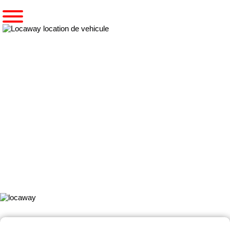
Accueil
Pré-réserver une voiture
Notre gamme 2 CV6
2 CV6
Un événement exceptionnel à fêter ?
Louez donc un véhicule exceptionnel qui marquera vos convives et
vous procurera un souvenir inoubliable !
Découvrez la
magnifique 2CV6 flambant neuve
de chez
LOCAWAY !