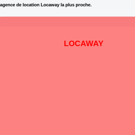
agence de location Locaway la plus proche.
Pourquoi choisir
LOCAWAY
?
DISPONIBILITÉ
: Pré-réservation en ligne 24h sur 24h et 7
jours sur 7
PROXIMITÉ
: Pour répondre à tous vos besoins n’importe où,
nous sommes
présent à Toulouse (2 agences), Bordeaux (2
agences) et Montpellier.
SAVOIR FAIRE
: A vos côtés depuis plus de 40 ans !
CHOIX
: Une vaste gamme de véhicules récents et adaptés à
chacun de
vos besoins !