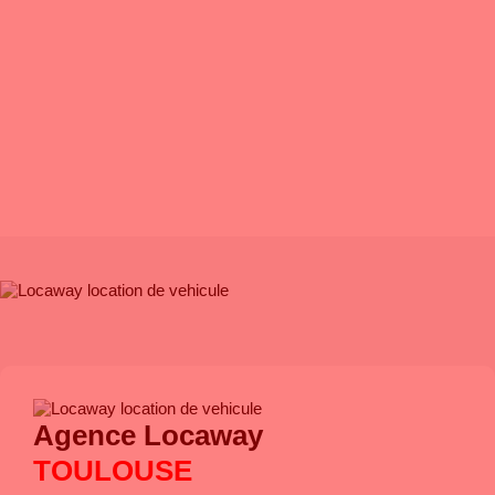
PROXIMITÉ
: Plus de 5 agences à votre service
SAVOIR FAIRE
: Un réseau avec plus de 20 ans d’expérience
CHOIX
: Des véhicules récents adaptés à vos besoins
TARIF
: Transparence et garantie des meilleurs prix
Agence Locaway
TOULOUSE