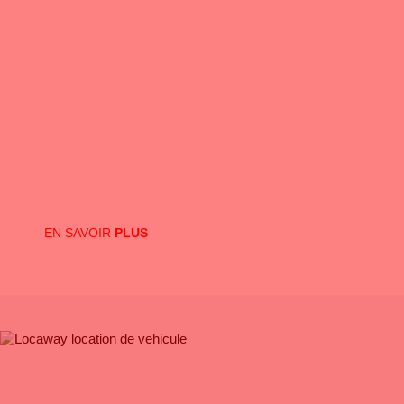
Nos
VALEURS
Louer chez Locaway, c’est la garantie :
• D’un service de qualité
• D’une équipe à votre écoute qui vous apporte des solutions
• De véhicules dernière génération et parfaitement configurés
• D’une assistance en cas de problème 7j/7 et 24h sur 24
• Du meilleur rapport qualité/prix
EN SAVOIR
PLUS