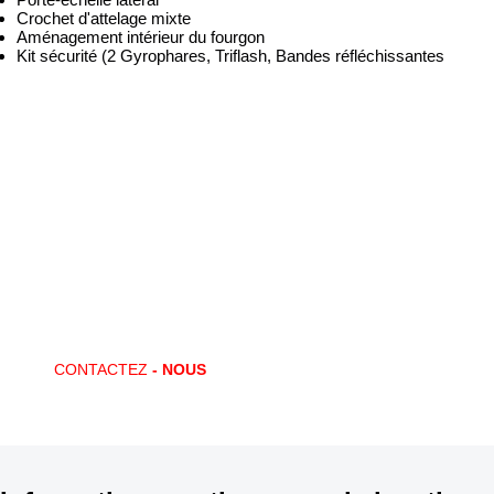
Crochet d'attelage mixte
Aménagement intérieur du fourgon
Kit sécurité (2 Gyrophares, Triflash, Bandes réfléchissantes
Vous avez des questions ?
CONTACTEZ-NOUS !
Locaway met en place des offres de location adaptées à vos
souhaits. Un besoin ponctuel ? Un nouveau marché ? Locaway vous
apporte la solution !
CONTACTEZ
- NOUS