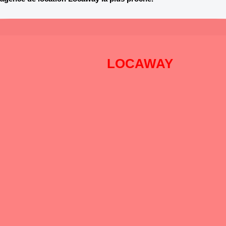
Pourquoi choisir
LOCAWAY
?
DISPONIBILITÉ
: Pré-réservation en ligne 24h sur 24h et 7
jours sur 7
PROXIMITÉ
: Pour répondre à tous vos besoins n’importe où,
nous sommes
présent à Toulouse (2 agences), Bordeaux (2
agences) et Montpellier.
SAVOIR FAIRE
: A vos côtés depuis plus de 40 ans !
CHOIX
: Une vaste gamme de véhicules récents et adaptés à
chacun de
vos besoins !
TARIF
: Transparence et garantie des meilleurs prix