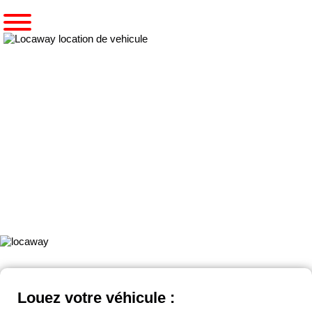
Accueil
Pré-réserver un véhicule spécifique
Notre gamme FOURGON NACELLE PENDULAIRE 14M
FOURGON NACELLE
PENDULAIRE 14M
Gamme de
fourgons nacelles pendulaires
de véhicules dernière
génération
Louez votre véhicule :