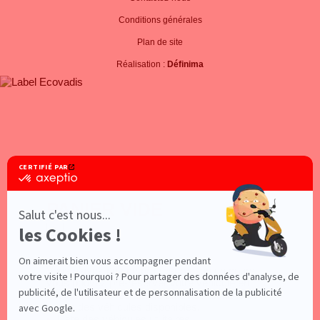
Conditions générales
Plan de site
Réalisation :
Définima
PANIER VIDE
×
Vous n'avez pas de pré-réservation en cours,
vous pouvez pré-réserver votre véhicule en
effectuant une recherche
ou en consultant les
pages des véhicules disponibles.
Liste des véhicules utilitaires