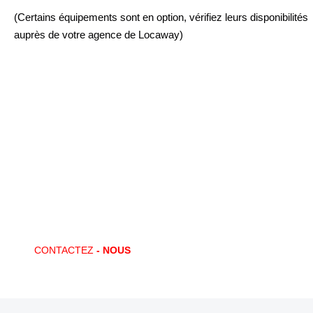
(Certains équipements sont en option, vérifiez leurs disponibilités
auprès de votre agence de Locaway)
Vous avez des questions ?
CONTACTEZ-NOUS !
Locaway met en place des offres de location adaptées à vos
souhaits. Un besoin ponctuel ? Un nouveau marché ? Locaway vous
apporte la solution !
CONTACTEZ
- NOUS