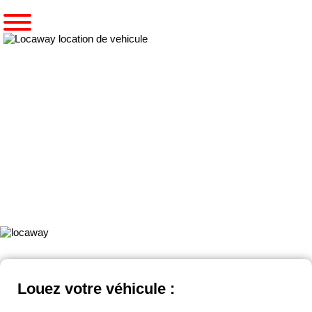
Accueil
Pré-réserver un utilitaire
Notre gamme 20 m³ - HAYON
20 M³ - HAYON
Ce
véhicule utilitaire léger
est utilisé principalement pour le
transport de marchandises
et est également parfaitement adapté
pour les déménagements.
Louez votre véhicule :