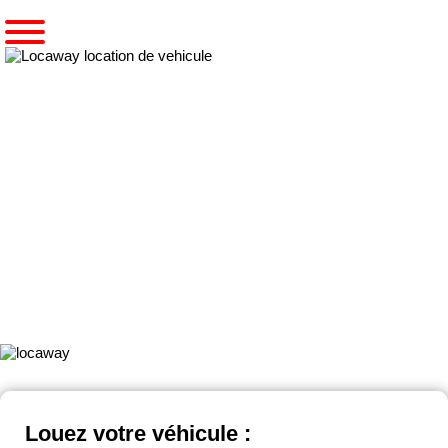
Accueil
Pré-réserver un utilitaire
Notre gamme 12 m³ - 3 PLACES JUMELÉES
12 M³ - 3 PLACES JUMELÉES
Le
camion fourgon monte jumelées
est l'outil idéal pour les
sociétés ayant besoin d'un
PTRA de 7 Tonnes
pour tracter par
exemple une mini-pelle.
Louez votre véhicule :