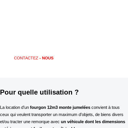
Vous avez des questions ?
CONTACTEZ-NOUS !
Locaway met en place des offres de location adaptées à vos
souhaits. Un besoin ponctuel ? Un nouveau marché ? Locaway vous
apporte la solution !
CONTACTEZ
- NOUS
Pour quelle utilisation ?
La location d’un
fourgon 12m3 monte jumelées
convient à tous
ceux qui veulent transporter un maximum d’objets, de biens divers
et/ou tracter une remorque avec
un véhicule dont les dimensions