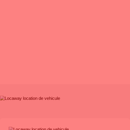
PROXIMITÉ
: Pour répondre à tous vos besoins n’importe où,
nous sommes
présent à Toulouse (2 agences), Bordeaux (2
agences) et Montpellier.
SAVOIR FAIRE
: A vos côtés depuis plus de 40 ans !
CHOIX
: Une vaste gamme de véhicules récents et adaptés à
chacun de
vos besoins !
TARIF
: Transparence et garantie des meilleurs prix